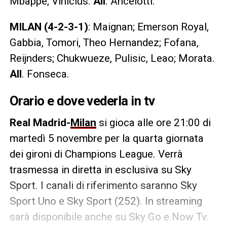
Mbappé, Vinicius.
All
. Ancelotti.
MILAN (4-2-3-1)
: Maignan; Emerson Royal,
Gabbia, Tomori, Theo Hernandez; Fofana,
Reijnders; Chukwueze, Pulisic, Leao; Morata.
All
. Fonseca.
Orario e dove vederla in tv
Real Madrid-
Milan
si gioca alle ore 21:00 di
martedì 5 novembre per la quarta giornata
dei gironi di Champions League. Verrà
trasmessa in diretta in esclusiva su Sky
Sport. I canali di riferimento saranno Sky
Sport Uno e Sky Sport (252). In streaming
sarà disponibile anche su Sky Go e Now Tv.