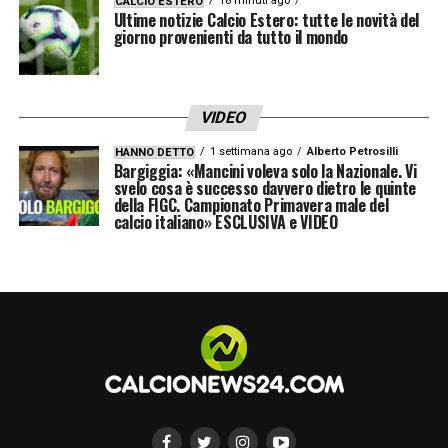
18 minuti ago
CALCIO ESTERO
Ultime notizie Calcio Estero: tutte le novità del
giorno provenienti da tutto il mondo
VIDEO
1 settimana ago
Alberto Petrosilli
HANNO DETTO
Bargiggia: «Mancini voleva solo la Nazionale. Vi
svelo cosa è successo davvero dietro le quinte
della FIGC. Campionato Primavera male del
calcio italiano» ESCLUSIVA e VIDEO