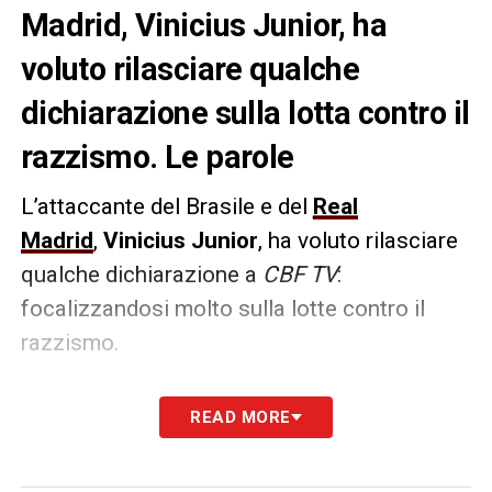
Madrid, Vinicius Junior, ha
voluto rilasciare qualche
dichiarazione sulla lotta contro il
razzismo. Le parole
L’attaccante del Brasile e del
Real
Madrid
,
Vinicius Junior
, ha voluto rilasciare
qualche dichiarazione a
CBF TV
:
focalizzandosi molto sulla lotte contro il
razzismo.
LE PAROLE
–
«Razzismo? Negli ultimi tre
READ MORE
mesi, siamo riusciti a mettere in prigione tre
o quattro persone e farle pagare per il