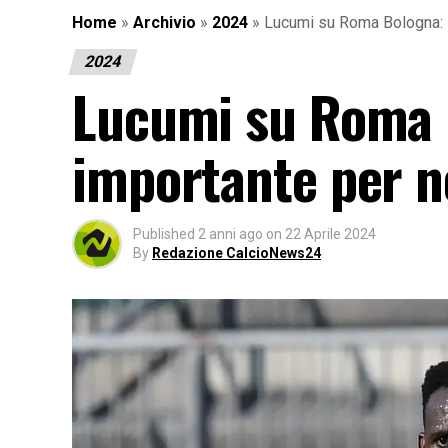
Home
»
Archivio
»
2024
»
Lucumi su Roma Bologna: 
2024
Lucumi su Roma 
importante per n
Published
2 anni ago
on
22 Aprile 2024
By
Redazione CalcioNews24