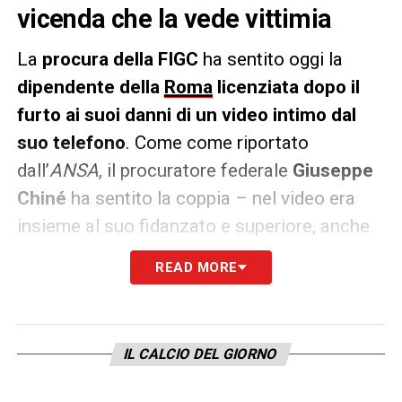
vicenda che la vede vittimia
La
procura della FIGC
ha sentito oggi la
dipendente della
Roma
licenziata dopo il
furto ai suoi danni di un video intimo dal
suo telefono
. Come come riportato
dall’
ANSA
, il procuratore federale
Giuseppe
Chiné
ha sentito la coppia – nel video era
insieme al suo fidanzato e superiore, anche
lui licenziato – in merito alla vicenda.
READ MORE
L’indagine non riguarda il licenziamento dei
due – che nelle sedi opportune hanno
richiesto un risarcimento alla società – ma
IL CALCIO DEL GIORNO
sta cercando di verificare se e quali sono le