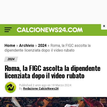
×
Home
»
Archivio
»
2024
»
Roma, la FIGC ascolta la
dipendente licenziata dopo il video rubato
2024
Roma, la FIGC ascolta la dipendente
licenziata dopo il video rubato
Published
2 anni ago
on
18 Marzo 2024
By
Redazione CalcioNews24