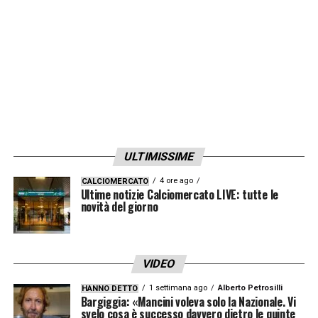
responsabilità dei tesserati della Roma
nella diffusione del filmato
. Il primo a
diffondere il video è stato un
calciatore della
primavera
giallorosso e se fosse
confermato, gli sarebbe
contestato
l’articolo 4 della giustizia sportiva
mentre
alla
Roma il 6 per responsabilità oggettiva
.
ULTIMISSIME
LA PLAYLIST DELLE NOSTRE TOP NEWS
4 ore ago
CALCIOMERCATO
Ultime notizie Calciomercato LIVE: tutte le
novità del giorno
VIDEO
1 settimana ago
Alberto Petrosilli
HANNO DETTO
Bargiggia: «Mancini voleva solo la Nazionale. Vi
svelo cosa è successo davvero dietro le quinte