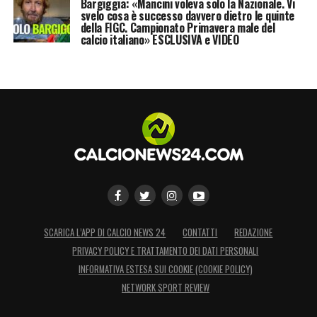
Bargiggia: «Mancini voleva solo la Nazionale. Vi
svelo cosa è successo davvero dietro le quinte
della FIGC. Campionato Primavera male del
calcio italiano» ESCLUSIVA e VIDEO
SCARICA L’APP DI CALCIO NEWS 24
CONTATTI
REDAZIONE
PRIVACY POLICY E TRATTAMENTO DEI DATI PERSONALI
INFORMATIVA ESTESA SUI COOKIE (COOKIE POLICY)
NETWORK SPORT REVIEW