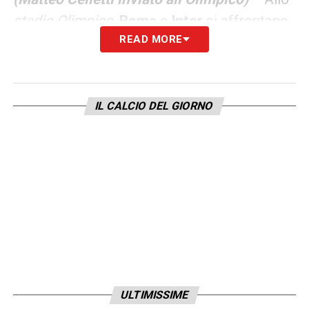
stadio Olimpico,
Roma
e
Inter
si affrontano
READ MORE
per la 34esima giornata della
Serie A
2022/2023
.
LA PLAYLIST DELLE NOSTRE TOP NEWS
IL CALCIO DEL GIORNO
ULTIMISSIME