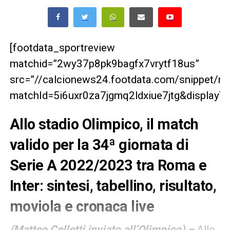
[footdata_sportreview
matchid=”2wy37p8pk9bagfx7vrytf18us”
src=”//calcionews24.footdata.com/snippet/m
matchId=5i6uxr0za7jgmq2ldxiue7jtg&displayTi
Allo stadio Olimpico, il match
valido per la 34ª giornata di
Serie A 2022/2023 tra Roma e
Inter: sintesi, tabellino, risultato,
moviola e cronaca live
(Matteo Celletti inviato all’Olimpico) –
Allo