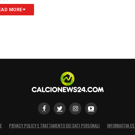
EAD MORE
to. Vedono certe cose positive ma chiaramente
inizio mi sono trovato bene e ho sempre sentito
ultati. Inutile girarci intorno»
S
E
PRIVACY POLICY E TRATTAMENTO DEI DATI PERSONALI
INFORMATIVA ES