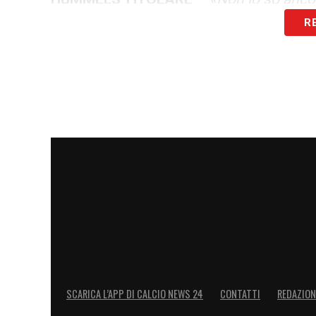
R
FRIEDKIN –
«
Non lo so, siamo in contat
non sono soddisfatti dei risultati. Dall’
fiducia, poi è chiaro che bisogna fare i ris
LA PLAYLIST DELLE NOSTRE TOP NEW
SCARICA L’APP DI CALCIO NEWS 24
CONTATTI
REDAZION