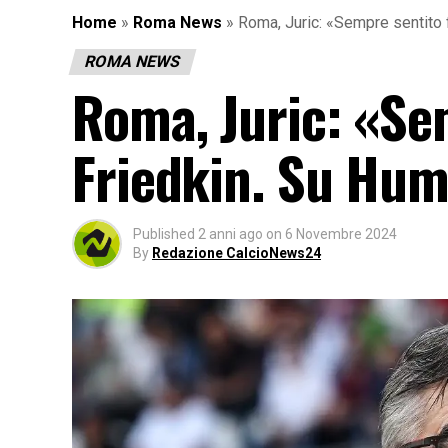
Home
»
Roma News
»
Roma, Juric: «Sempre sentito 
ROMA NEWS
Roma, Juric: «Sem
Friedkin. Su Hum
Published
2 anni ago
on
6 Novembre 2024
By
Redazione CalcioNews24