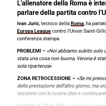
L’allenatore della Roma è int
parlare della partita contro l’
Ivan Juric
, tecnico della
Roma
, ha parla
Europa League
contro l’Union Saint-Gill
conferenza stampa.
PROBLEMI –
«Noi abbiamo subito solo un
stata una cosa non buona, Verona è stata
sola ripartenza
»
ZONA RETROCESSIONE –
«Se mi preoc
della prestazione dell’altro giorno, ma or
resistere con le nostre idee e continuare
HUMMELS TITOLARE –
«Non lo so anco