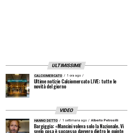
giallorossi nei giorni scorsi.
Intanto si va avanti ad oltranza per Marcos
Leonardo
: la nuova offerta della Roma è di
12 milioni di parte fissa, 6 di bonus e un
10% sulla rivendita
. Tocca al Santos
decidere se accettare o no, ma intanto il
ULTIMISSIME
giovane brasiliano freme per sbarcare nella
1 ora ago
CALCIOMERCATO
capitale:
ha già iniziato a seguire i
Ultime notizie Calciomercato LIVE: tutte le
novità del giorno
giallorossi sui social.
LA PLAYLIST DELLE NOSTRE TOP NEWS
VIDEO
1 settimana ago
Alberto Petrosilli
HANNO DETTO
Bargiggia: «Mancini voleva solo la Nazionale. Vi
svelo cosa è successo davvero dietro le quinte