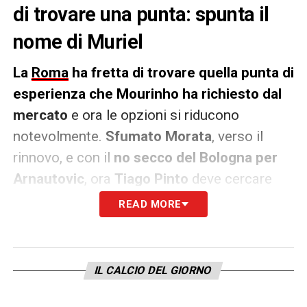
di trovare una punta: spunta il
nome di Muriel
La
Roma
ha fretta di trovare quella punta di
esperienza che Mourinho ha richiesto dal
mercato
e ora le opzioni si riducono
notevolmente.
Sfumato Morata
, verso il
rinnovo, e con il
no secco del Bologna per
Arnautovic
, ora
Tiago Pinto
deve cercare
nuove soluzioni. Secondo quanto riportato
READ MORE
dal
Corriere dello Sport
, i nomi potrebbero
essere quelli di
Muriel e Zapata
dell’Atalanta
.
In particolare il numero nove
IL CALCIO DEL GIORNO
della Dea
, reduce da una stagione difficile,
con
appena 3 gol
, ha avuto dei contatti con i