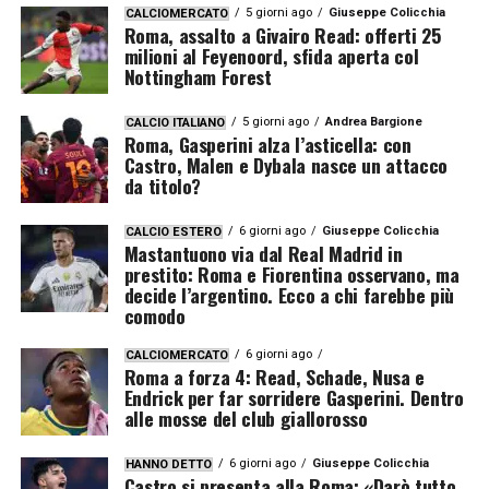
5 giorni ago
Giuseppe Colicchia
CALCIOMERCATO
Roma, assalto a Givairo Read: offerti 25
milioni al Feyenoord, sfida aperta col
Nottingham Forest
5 giorni ago
Andrea Bargione
CALCIO ITALIANO
Roma, Gasperini alza l’asticella: con
Castro, Malen e Dybala nasce un attacco
da titolo?
6 giorni ago
Giuseppe Colicchia
CALCIO ESTERO
Mastantuono via dal Real Madrid in
prestito: Roma e Fiorentina osservano, ma
decide l’argentino. Ecco a chi farebbe più
comodo
6 giorni ago
CALCIOMERCATO
Roma a forza 4: Read, Schade, Nusa e
Endrick per far sorridere Gasperini. Dentro
alle mosse del club giallorosso
6 giorni ago
Giuseppe Colicchia
HANNO DETTO
Castro si presenta alla Roma: «Darò tutto