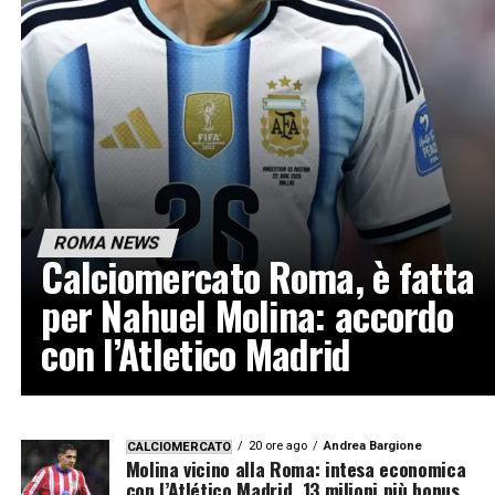
ROMA NEWS
Calciomercato Roma, è fatta
per Nahuel Molina: accordo
con l’Atletico Madrid
20 ore ago
Andrea Bargione
CALCIOMERCATO
Molina vicino alla Roma: intesa economica
con l’Atlético Madrid, 13 milioni più bonus