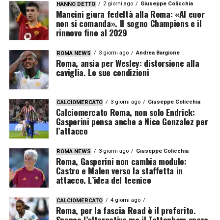
2 giorni ago
Giuseppe Colicchia
HANNO DETTO
Mancini giura fedeltà alla Roma: «Al cuor
non si comanda». Il sogno Champions e il
rinnovo fino al 2029
3 giorni ago
Andrea Bargione
ROMA NEWS
Roma, ansia per Wesley: distorsione alla
caviglia. Le sue condizioni
3 giorni ago
Giuseppe Colicchia
CALCIOMERCATO
Calciomercato Roma, non solo Endrick:
Gasperini pensa anche a Nico Gonzalez per
l’attacco
3 giorni ago
Giuseppe Colicchia
ROMA NEWS
Roma, Gasperini non cambia modulo:
Castro e Malen verso la staffetta in
attacco. L’idea del tecnico
4 giorni ago
CALCIOMERCATO
Roma, per la fascia Read è il preferito.
Spence l’alternativa ma il Tottenham spara