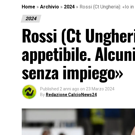
Home
»
Archivio
»
2024
»
Rossi (Ct Ungheria): «Io in
2024
Rossi (Ct Ungheri
appetibile. Alcun
senza impiego»
Published
2 anni ago
on
23 Marzo 2024
By
Redazione CalcioNews24