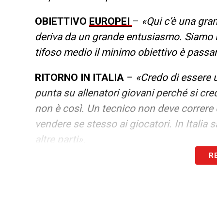
OBIETTIVO
EUROPEI
–
«Qui c’è una gran
deriva da un grande entusiasmo. Siamo la
tifoso medio il minimo obiettivo è passar
RITORNO IN ITALIA
–
«Credo di essere u
punta su allenatori giovani perché si cre
non è così. Un tecnico non deve correre o 
vendere se stesso ai giocatori. In Itali
altre parti».
R
ALLENATORI
–
«In Italia ci sono tanti 
impiego. Poi però vedi altri profession
esonerati, ma poi tornano in panchina. Lì
come uno sa vendersi e dalle relazioni ch