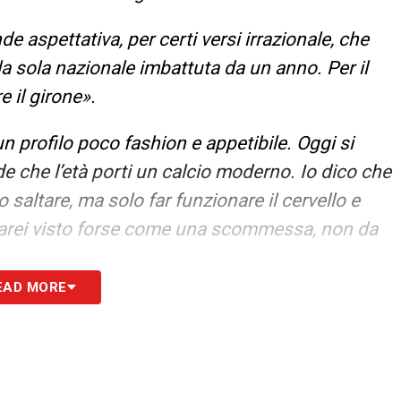
de aspettativa, per certi versi irrazionale, che
 sola nazionale imbattuta da un anno. Per il
e il girone».
n profilo poco fashion e appetibile. Oggi si
de che l’età porti un calcio moderno. Io dico che
saltare, ma solo far funzionare il cervello e
a sarei visto forse come una scommessa, non da
EAD MORE
allenatori bravi e preparati che non hanno un
isti che lavorano sempre, vengono puntualmente
 ti chiedi come sia possibile, ma dipende da
e ha. Non ci si può fare nulla: è un qualcosa