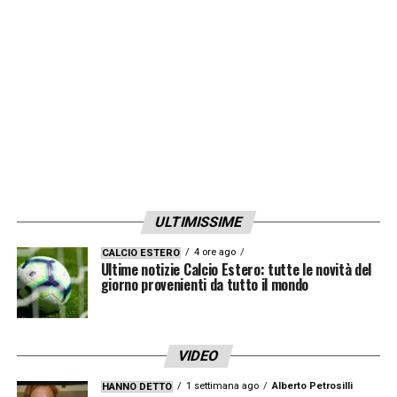
non troppo differente per l’impianto di
Rozzano), con la finale di Champions
League, prevista per il 2027, che dovrebbe
cambiare sede. La risposta definitiva è
attesa nelle prossime settimane.
LA PLAYLIST DELLE NOSTRE TOP NEWS
ULTIMISSIME
4 ore ago
CALCIO ESTERO
Ultime notizie Calcio Estero: tutte le novità del
giorno provenienti da tutto il mondo
VIDEO
1 settimana ago
Alberto Petrosilli
HANNO DETTO