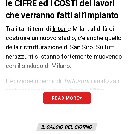
le CIFRE ed i COSTI dei lavori
che verranno fatti all’impianto
Tra i tanti temi di
Inter
e Milan, al di là di
costruire un nuovo stadio, c’è anche quello
della ristrutturazione di San Siro. Su tutti i
nerazzurri si stanno fortemente muovendo
con il sindaco di Milano.
L’edizione odierna di
Tuttosport
analizza i
probabili costi: qualora
Inter e
Milan
READ MORE
optassero per la ristrutturazione del Meazza
l’investimento delle squadre sarebbe di circa
di 300-400M€ da dividere in due (contro il
miliardo per costruire San Donato e una cifra
IL CALCIO DEL GIORNO