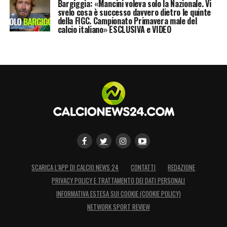
Bargiggia: «Mancini voleva solo la Nazionale. Vi
svelo cosa è successo davvero dietro le quinte
della FIGC. Campionato Primavera male del
calcio italiano» ESCLUSIVA e VIDEO
SCARICA L’APP DI CALCIO NEWS 24
CONTATTI
REDAZIONE
PRIVACY POLICY E TRATTAMENTO DEI DATI PERSONALI
INFORMATIVA ESTESA SUI COOKIE (COOKIE POLICY)
NETWORK SPORT REVIEW