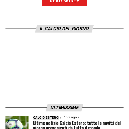
READ MORE
MOURINHO DISSE: «IL BAMBINO É BRAVO»
–
«È una frase speciale, come chi l’ha
IL CALCIO DEL GIORNO
pronunciata. Il soprannome mi è rimasto
appeso per la vita: ero davvero un bambino
felice in mezzo a tanti giganti. Mou non
voleva essere teatrale, come faceva a volte,
ma sincero: pensava solo a trasmettere
fiducia per il futuro che avevo davanti».
GLI INFORTUNI
–
«Se all’epoca un mister mi
diceva “ho bisogno di te”, io rispondevo
“sono pronto”, anche se non lo ero. Quando
ULTIMISSIME
mi sono rotto il ginocchio la prima volta in
7 ore ago
CALCIO ESTERO
U21, ho accettato di giocare la ripresa
Ultime notizie Calcio Estero: tutte le novità del
giorno provenienti da tutto il mondo