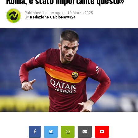
Roma, è stato importante questo»
Published
1 anno ago
on
19 Marzo 2025
By
Redazione CalcioNews24