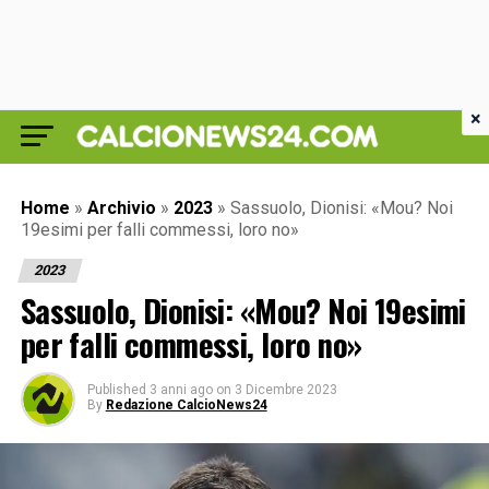
×
Home
»
Archivio
»
2023
»
Sassuolo, Dionisi: «Mou? Noi
19esimi per falli commessi, loro no»
2023
Sassuolo, Dionisi: «Mou? Noi 19esimi
per falli commessi, loro no»
Published
3 anni ago
on
3 Dicembre 2023
By
Redazione CalcioNews24