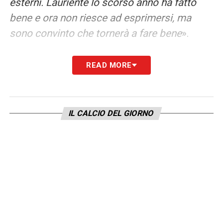
esterni. Laurienté lo scorso anno ha fatto
bene e ora non riesce ad esprimersi, ma
sono convinto che tornerà a fare bene
».
CALATI NELLA RIPRESA
– «
Abbiamo
READ MORE
sbagliato tanti controlli. I difensori oggi
hanno fatto una partita importante, non vado
dietro al risultato. Hanno fatto correre
IL CALCIO DEL GIORNO
indietro Lukaku. Con il centrocampo non
abbiamo gamba, ma altre caratteristiche.
Dobbiamo essere ordinati e di questo sono
soddisfatto
».
LA PLAYLIST DELLE NOSTRE TOP NEWS