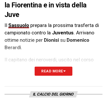
la Fiorentina e in vista della
Juve
Il
Sassuolo
prepara la prossima trasferta di
campionato contro la
Juventus
. Arrivano
ottime notizie per
Dionisi
su
Domenico
Berardi
.
Il capitano dei neroverdi, uscito nel corso
della scorsa partita con la Fiorentina per
READ MORE
affaticamento muscolare, è recuperato e
sarà convocato. Out, invece, il terzino titolare
Toljan
.
IL CALCIO DEL GIORNO
LA PLAYLIST DELLE NOSTRE TOP NEWS