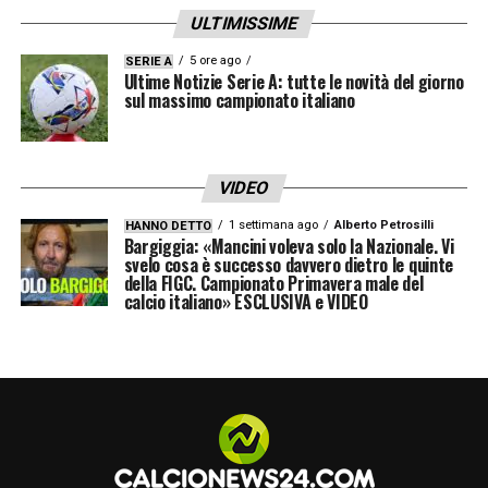
ULTIMISSIME
Entella (2-1 sulla Carrarese).
5 ore ago
SERIE A
Ultime Notizie Serie A: tutte le novità del giorno
Il tabellone e il calendario ufficiale
sul massimo campionato italiano
dei Playoff
Con la griglia finalmente completa, ecco il
VIDEO
calendario ufficiale dei playoff
che
1 settimana ago
Alberto Petrosilli
HANNO DETTO
decreterà la terza e ultima squadra
Bargiggia: «Mancini voleva solo la Nazionale. Vi
svelo cosa è successo davvero dietro le quinte
promossa nel massimo campionato italiano:
della FIGC. Campionato Primavera male del
calcio italiano» ESCLUSIVA e VIDEO
Turno preliminare (gara unica):
* Martedì 12
maggio:
Modena-Juve Stabia
(ore 18:45)
Martedì 12 maggio:
Catanzaro-Avellino
(ore 21:00)
Semifinali di andata: