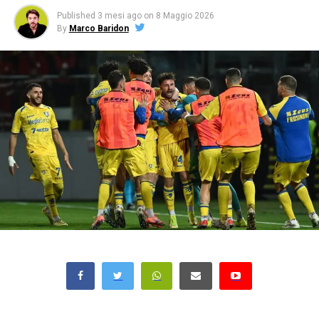
Published
3 mesi ago
on
8 Maggio 2026
By
Marco Baridon