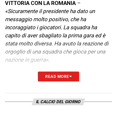
VITTORIA CON LA ROMANIA
–
«Sicuramente il presidente ha dato un
messaggio molto positivo, che ha
incoraggiato i giocatori. La squadra ha
capito di aver sbagliato la prima gara ed è
stata molto diversa. Ha avuto la reazione di
orgoglio di una squadra che gioca per una
nazione in guerra».
LA GUERRA –
«La nostra mentalità è quella
READ MORE
di non lamentarsi, ma di trovare le soluzioni.
Da quando la guerra è cominciata, tutti
siamo stati colpiti dalla tragedia. Ci sono
IL CALCIO DEL GIORNO
giocatori che hanno perso non solo la casa,
ma l’intera città da cui venivano. Questa però