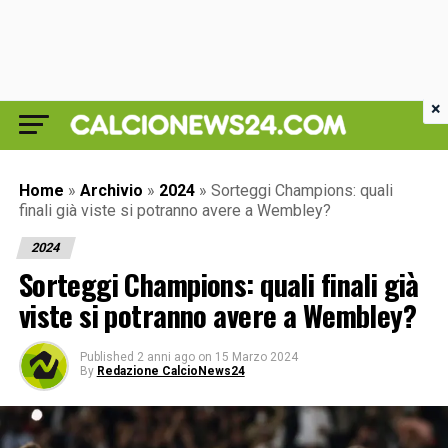
×
Home
»
Archivio
»
2024
»
Sorteggi Champions: quali
finali già viste si potranno avere a Wembley?
2024
Sorteggi Champions: quali finali già
viste si potranno avere a Wembley?
Published
2 anni ago
on
15 Marzo 2024
By
Redazione CalcioNews24