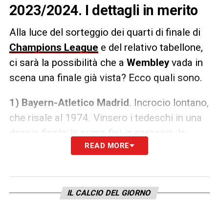
2023/2024. I dettagli in merito
Alla luce del sorteggio dei quarti di finale di
Champions League
e del relativo tabellone,
ci sarà la possibilità che a
Wembley
vada in
scena una finale già vista? Ecco quali sono.
1) Bayern-Atletico Madrid
. Incrocio lontano,
che risale al 1974. Vinsero i tedeschi in una
doppia finale; la prima finì in pareggio, la
READ MORE
ripetizione si concluse con un netto 4-0.
2) Real Madrid-Atletico Madrid
. Il grande
classico degli anni 10, andato in scena nel
2014 e nel 2016. Hanno vinto sempre i
IL CALCIO DEL GIORNO
blancos, non senza fatica. Una volta ai