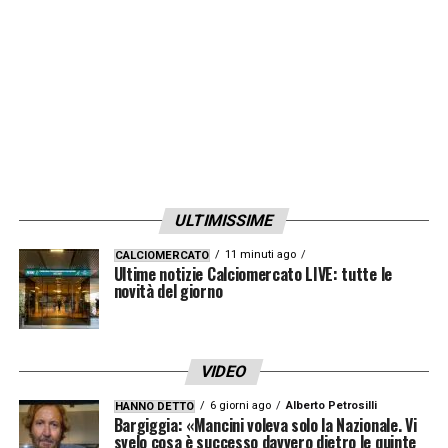
supplementari (ed è stata la mitica Decima);
un’altra ai rigori.
3) Bayern-Borussia Dortmund
. La finale
tutta tedesca risale al 2013 e ha visto la
formazione di Monaco prevalere 2-1.
4) Bayern-Psg
. L’ultimo atto della
Champions ridotta causa Covid. A decidere,
ULTIMISSIME
l’ex Juve Kingsley Coman
5) Barcellona-Arsenal
. La grande epopea del
11 minuti ago
CALCIOMERCATO
Ultime notizie Calciomercato LIVE: tutte le
Barcellona dei tiki-taka ha il suo inizio qui,
novità del giorno
nel 2006.
VIDEO
LA PLAYLIST DELLE NOSTRE TOP NEWS
6 giorni ago
Alberto Petrosilli
HANNO DETTO
Bargiggia: «Mancini voleva solo la Nazionale. Vi
svelo cosa è successo davvero dietro le quinte