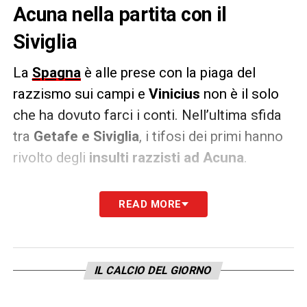
Acuna nella partita con il
Siviglia
La
Spagna
è alle prese con la piaga del
razzismo sui campi e
Vinicius
non è il solo
che ha dovuto farci i conti. Nell’ultima sfida
tra
Getafe e Siviglia
, i tifosi dei primi hanno
rivolto degli
insulti razzisti ad Acuna
.
Il giudice sportivo ha deciso di punire il
READ MORE
Getafe
chiudendo parzialmente lo stadio
per tre giornate
: l’impianto rimarrà aperto,
ma saranno inaccessibili i settori da cui sono
IL CALCIO DEL GIORNO
partiti gli insulti.