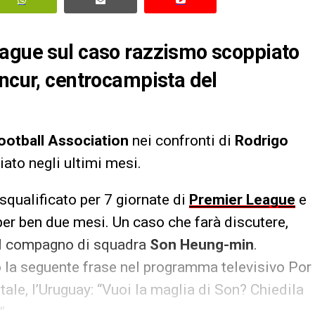
eague sul caso razzismo scoppiato
ancur, centrocampista del
ootball Association
nei confronti di
Rodrigo
ato negli ultimi mesi.
 squalificato per 7 giornate di
Premier League
e
er ben due mesi. Un caso che farà discutere,
 il compagno di squadra
Son Heung-min
.
o la seguente frase nel programma televisivo Por
ale, l’Uruguay: “Vuoi la maglia di Son? Chiedila
”