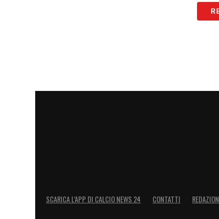
R
LA PLAYLIST DELLE NOSTRE TOP NEW
SCARICA L’APP DI CALCIO NEWS 24
CONTATTI
REDAZION