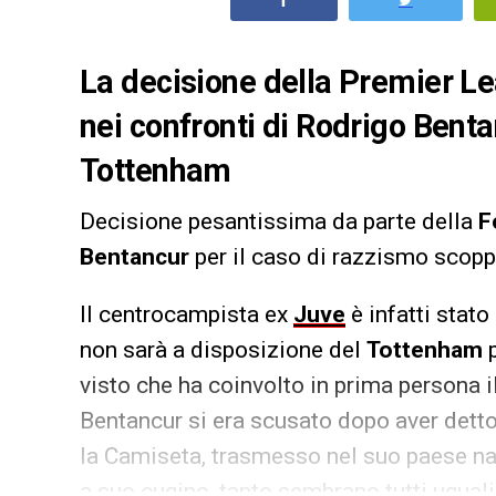
La decisione della Premier L
nei confronti di Rodrigo Bent
Tottenham
Decisione pesantissima da parte della
F
Bentancur
per il caso di razzismo scoppi
Il centrocampista ex
Juve
è infatti stato
non sarà a disposizione del
Tottenham
p
visto che ha coinvolto in prima persona
Bentancur si era scusato dopo aver dett
la Camiseta, trasmesso nel suo paese nat
a suo cugino, tanto sembrano tutti uguali