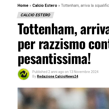
Home
»
Calcio Estero
»
Tottenham, arriva la squalif
CALCIO ESTERO
Tottenham, arriva
per razzismo con
pesantissima!
Published
2 anni ago
on
13 Novembre 2024
By
Redazione CalcioNews24