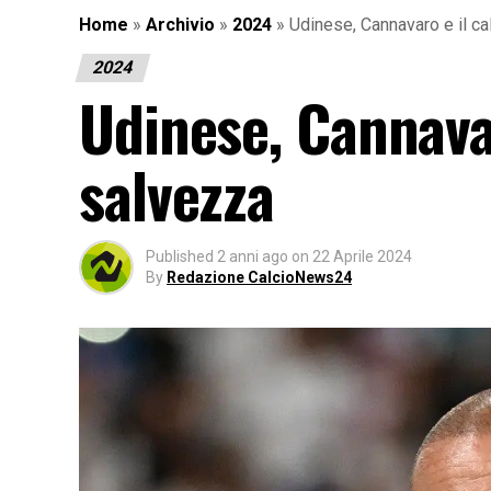
Home
»
Archivio
»
2024
»
Udinese, Cannavaro e il ca
2024
Udinese, Cannavar
salvezza
Published
2 anni ago
on
22 Aprile 2024
By
Redazione CalcioNews24