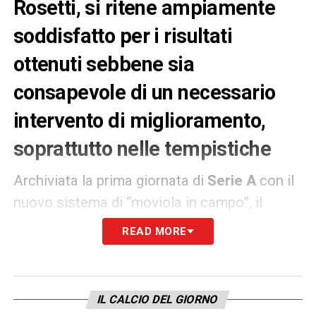
Rosetti, si ritene ampiamente
soddisfatto per i risultati
ottenuti sebbene sia
consapevole di un necessario
intervento di miglioramento,
soprattutto nelle tempistiche
Archiviata la prima giornata di
Serie A
con il
nuovo sistema di “moviola in campo”, il
responsabile ed ex arbitro Roberto
Rosetti
è
READ MORE
intervenuto ai microfoni di Rai RadioUno per
commentare gli esiti e gli effetti provocati
dal
Var
: «È stata l’alba di un nuovo giorno. Ci
IL CALCIO DEL GIORNO
sono stati due interventi risolutivi dei
Var