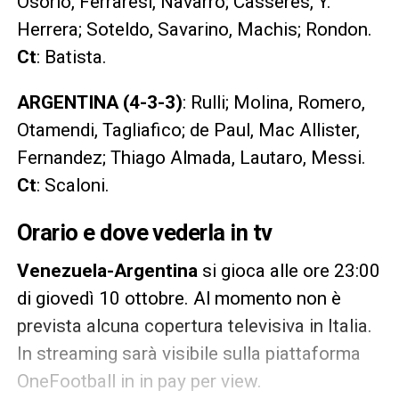
Osorio, Ferraresi, Navarro; Casseres, Y.
Herrera; Soteldo, Savarino, Machis; Rondon.
Ct
: Batista.
ARGENTINA (4-3-3)
: Rulli; Molina, Romero,
Otamendi, Tagliafico; de Paul, Mac Allister,
Fernandez; Thiago Almada, Lautaro, Messi.
Ct
: Scaloni.
Orario e dove vederla in tv
Venezuela-Argentina
si gioca alle ore 23:00
di giovedì 10 ottobre. Al momento non è
prevista alcuna copertura televisiva in Italia.
In streaming sarà visibile sulla piattaforma
OneFootball in in pay per view.