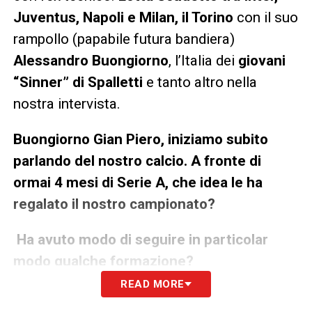
Juventus, Napoli e Milan, il Torino
con il suo
rampollo (papabile futura bandiera)
Alessandro Buongiorno
, l’Italia dei
giovani
“Sinner” di Spalletti
e tanto altro nella
nostra intervista.
Buongiorno Gian Piero, iniziamo subito
parlando del nostro calcio. A fronte di
ormai 4 mesi di Serie A, che idea le ha
regalato il nostro campionato?
Ha avuto modo di seguire in particolar
modo qualche formazione?
READ MORE
«L’anno scorso a parte quello del Napoli non