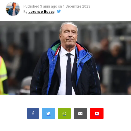
Published
3 anni ago
on
1 Dicembre 2023
By
Lorenzo Bosca