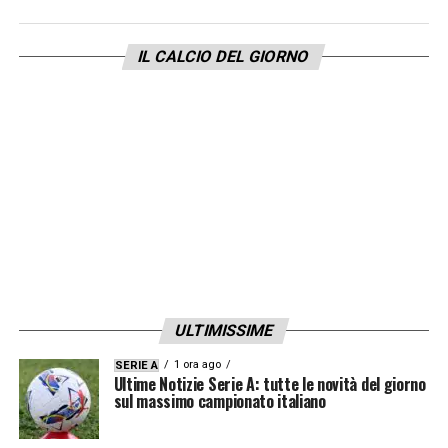
credo sia stato un calcio divertente. C’è
stato un finale in cui l’Inter ha ripreso a
IL CALCIO DEL GIORNO
giocare tenendo presente le potenzialità
della squadra ed è arrivata in finale di
Champions. Però a livello di spettacolo per
3/4 di campionato solo il Napoli ha offerto
secondo me uno spettacolo godibile.
Quest’anno invece c’è un campionato in cui
per ora se vogliamo cercare qualche novità
ci sono gli sprazzi in cui il Bologna fa calcio.
Ma in generale non c’è un qualcosa di
ULTIMISSIME
straordinario. C’è una squadra che è in
1 ora ago
SERIE A
assoluto la più forte del campionato che è
Ultime Notizie Serie A: tutte le novità del giorno
sul massimo campionato italiano
l’Inter. Per organico, per tutto…è una squadra
che può permettersi di avere in panchina