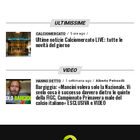
l’importanza del presentarsi sul campo e
giocare bene. La partita deve essere
ULTIMISSIME
preparata per vincere: è il nostro concetto
chiave. Ha fatto il falso 9, ma anche in altre
5 ore ago
CALCIOMERCATO
Ultime notizie Calciomercato LIVE: tutte le
partite lui ha sempre libertà maggiori
novità del giorno
rispetto ad altri. Quando gioca, gli diamo
libertà
»
VIDEO
EL SHA, ZALEWSKI E DAHL –
«Tutti e due
1 settimana ago
Alberto Petrosilli
HANNO DETTO
Bargiggia: «Mancini voleva solo la Nazionale. Vi
vogliono giocare preferibilmente a sinistra,
svelo cosa è successo davvero dietro le quinte
della FIGC. Campionato Primavera male del
sono più comodi lì. Zale ha fatto bene a
calcio italiano» ESCLUSIVA e VIDEO
destra, aveva solo crampi. Vedremo come
starà. Dahl è interessante: lo vedo come
Angelino, da quinto perde un po’, meglio da
braccetto di difesa. Hanno meno uno contro