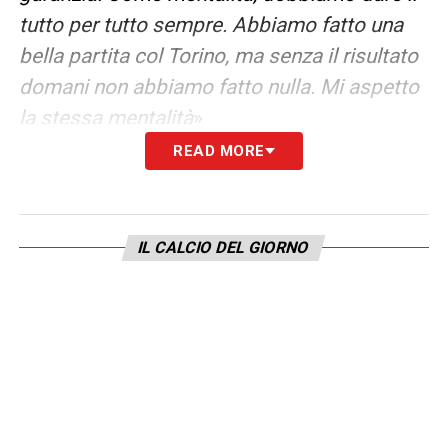
tutto per tutto sempre. Abbiamo fatto una
bella partita col Torino, ma senza il risultato
domani non abbiamo fatto nulla. Mi aspetto
la stessa mentalità
»
READ MORE
SOULÉ –
«Ha giocato tantissimo prima di
ammalarsi, non vedo problemi. In quel posto
abbiamo ottimi giocatori, bisogna scegliere
IL CALCIO DEL GIORNO
di partita in partita. Baldanzi sta facendo
benissimo, Dybala bene, lui può crescere. Ci
vuole pazienza con i giovani, anche se
vogliamo tutto e subito. Bisogna lavorare
tantissimo con loro, ma sono sereno
»
DYBALA –
«A livello umano, ha colto