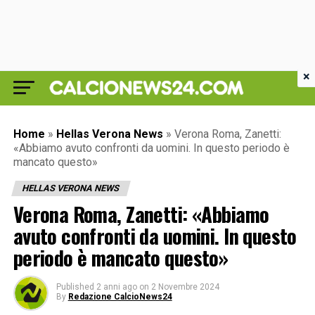
×
Home
»
Hellas Verona News
»
Verona Roma, Zanetti:
«Abbiamo avuto confronti da uomini. In questo periodo è
mancato questo»
HELLAS VERONA NEWS
Verona Roma, Zanetti: «Abbiamo
avuto confronti da uomini. In questo
periodo è mancato questo»
Published
2 anni ago
on
2 Novembre 2024
By
Redazione CalcioNews24