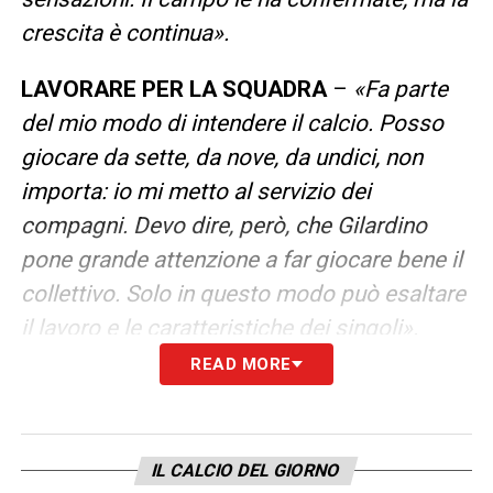
crescita è continua».
LAVORARE PER LA SQUADRA
–
«Fa parte
del mio modo di intendere il calcio. Posso
giocare da sette, da nove, da undici, non
importa: io mi metto al servizio dei
compagni. Devo dire, però, che Gilardino
pone grande attenzione a far giocare bene il
collettivo. Solo in questo modo può esaltare
il lavoro e le caratteristiche dei singoli».
READ MORE
LE DIFFICOLTA’ A MARSIGLIA
–
«Quando
sono andato all’Olympique, era la prima volta
in cui uscivo dalla mia zona comfort, e pure
IL CALCIO DEL GIORNO
la prima esperienza all’estero. Non solo: mi