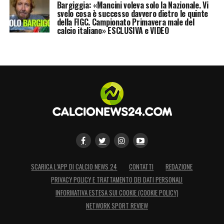
Bargiggia: «Mancini voleva solo la Nazionale. Vi
svelo cosa è successo davvero dietro le quinte
LA PLAYLIST DELLE NOSTRE TOP NEWS
della FIGC. Campionato Primavera male del
calcio italiano» ESCLUSIVA e VIDEO
SCARICA L’APP DI CALCIO NEWS 24
CONTATTI
REDAZIONE
PRIVACY POLICY E TRATTAMENTO DEI DATI PERSONALI
INFORMATIVA ESTESA SUI COOKIE (COOKIE POLICY)
NETWORK SPORT REVIEW