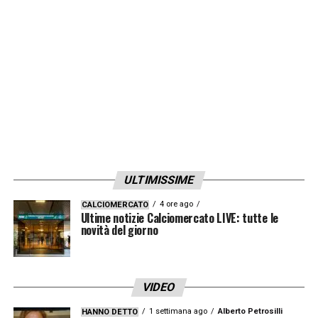
sentivo addosso il peso extra determinato
dalla mia quotazione e questo ha avuto un
peso. C’era molta pressione su di me, oltre a
dover imparare una nuova lingua, abituarmi a
vivere in un nuovo Paese, con qualche
difficoltà familiare. Lo reputo comunque un
anno proficuo. Ma a gennaio ho sentito che
dovevo andar via e ho pensato che questa
ULTIMISSIME
fosse la piazza migliore per ritrovare me
4 ore ago
CALCIOMERCATO
stesso».
Ultime notizie Calciomercato LIVE: tutte le
novità del giorno
L’AMBIENTE
–
«Qui ci sono persone che mi
vogliono bene, mi appoggiano e mi aiutano.
VIDEO
Significa molto»
1 settimana ago
Alberto Petrosilli
HANNO DETTO