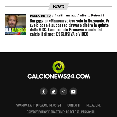
VIDEO
1 settimana ago
Alberto Petrosilli
HANNO DETTO
Bargiggia: «Mancini voleva solo la Nazionale. Vi
svelo cosa è successo davvero dietro le quinte
della FIGC. Campionato Primavera male del
calcio italiano» ESCLUSIVA e VIDEO
SCARICA L’APP DI CALCIO NEWS 24
CONTATTI
REDAZIONE
PRIVACY POLICY E TRATTAMENTO DEI DATI PERSONALI