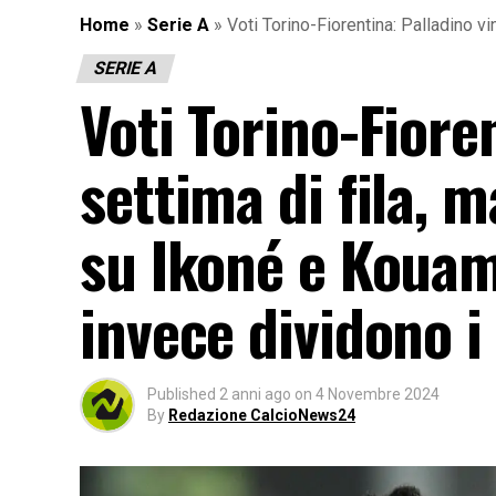
Home
»
Serie A
»
Voti Torino-Fiorentina: Palladino vi
SERIE A
Voti Torino-Fiore
settima di fila, 
su Ikoné e Kouame
invece dividono i 
Published
2 anni ago
on
4 Novembre 2024
By
Redazione CalcioNews24