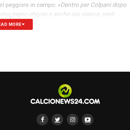
el peggiore in campo:
«Dentro per Colpani dopo
Torino meno chiuso e anche più stanco, però
i, 4 palle perse»
. Anche il
Corriere
lo boccia col
EAD MORE
ome dimostra il colpo di tacco della panchina
na dell’angolo».
ello Sport
:
«Va in campo al posto di Sottil, prima
ne sostituito Kean, ma senza mai impressionare».
o, lui che è un concentrato comunque di
sti. 5,5 per
Gazzetta
:
«Fondamentale con il
ro ma patisce Pedersen sulla sua fascia e gli va
ere
:
«Fa il terzino a tutti gli effetti, lui che è
su: Pedersen lo impegna, ma se la cava con
oni di gioco».