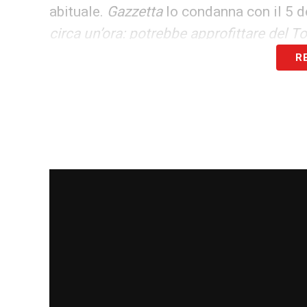
abituale.
Gazzetta
lo condanna con il 5 d
circa un’ora: potrebbe approfittare del 
riesce a far poco sulla destra. Otto tocch
R
5,5:
«Ingresso abbastanza superficiale, c
viola. Utile nei minuti finali alla bandieri
KOUAME
– 5,5 all’unisono.
La Gazzetta d
largo a sinistra poi centrale quando vie
Corriere dello Sport
:
«Stranamente abulic
determinazione».
GOSENS
– Esempio di punti di vista oppo
Genoa, più in affanno ieri. Controlla diet
bene che il palo lo salva»
. 6.5 per il
Corri
abituato a correre dalla metà campo in 
l’esperienza e la capacità di capire le azi