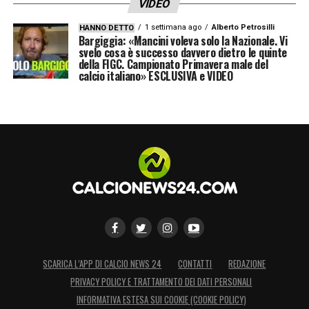
VIDEO
1 settimana ago
Alberto Petrosilli
HANNO DETTO
Bargiggia: «Mancini voleva solo la Nazionale. Vi
svelo cosa è successo davvero dietro le quinte
della FIGC. Campionato Primavera male del
calcio italiano» ESCLUSIVA e VIDEO
SCARICA L’APP DI CALCIO NEWS 24
CONTATTI
REDAZIONE
PRIVACY POLICY E TRATTAMENTO DEI DATI PERSONALI
INFORMATIVA ESTESA SUI COOKIE (COOKIE POLICY)