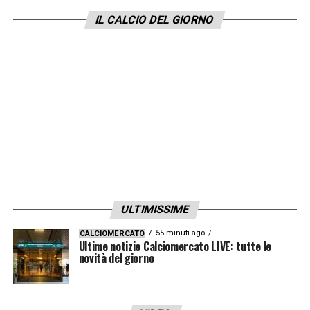
panchina. Secondo le ultime info, sarebbe in
IL CALCIO DEL GIORNO
trattative avanzate col Milan per guidare la
squadra nel prossimo futuro. I colloqui
potrebbero intensificarsi nelle prossime
settimane
».
LA PLAYLIST DELLE NOSTRE TOP NEWS
ULTIMISSIME
55 minuti ago
CALCIOMERCATO
Ultime notizie Calciomercato LIVE: tutte le
novità del giorno