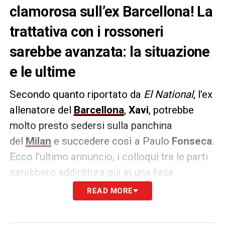
clamorosa sull’ex Barcellona! La
trattativa con i rossoneri
sarebbe avanzata: la situazione
e le ultime
Secondo quanto riportato da
El National
, l’ex
allenatore del
Barcellona
,
Xavi
, potrebbe
molto presto sedersi sulla panchina
del
Milan
e succedere così a Paulo
Fonseca
.
Ecco l’ultimo annuncio, i colloqui tra le parti
sarebbero addirittura già in una fase
decisamente avanzata. La situazione:
READ MORE
IL PUNTO –
«
Xavi sembra vicino al ritorno in