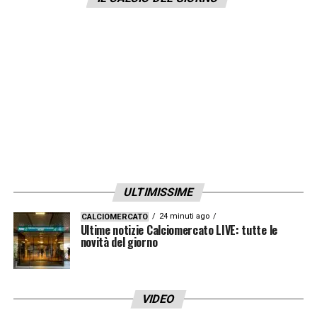
tutto questo per la Polonia, ma soprattutto
per lui. È un giocatore giovane che, a questa
età, dovrebbe crescere ancora. Ha
sicuramente un grande potenziale
».
LA PLAYLIST DELLE NOSTRE TOP NEWS
ULTIMISSIME
24 minuti ago
CALCIOMERCATO
Ultime notizie Calciomercato LIVE: tutte le
novità del giorno
VIDEO