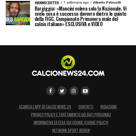
1 settimana ago
Alberto Petrosilli
HANNO DETTO
Bargiggia: «Mancini voleva solo la Nazionale. Vi
svelo cosa è successo davvero dietro le quinte
della FIGC. Campionato Primavera male del
calcio italiano» ESCLUSIVA e VIDEO
SCARICA L’APP DI CALCIO NEWS 24
CONTATTI
REDAZIONE
PRIVACY POLICY E TRATTAMENTO DEI DATI PERSONALI
INFORMATIVA ESTESA SUI COOKIE (COOKIE POLICY)
NETWORK SPORT REVIEW