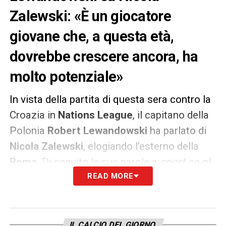
Zalewski: «È un giocatore
giovane che, a questa età,
dovrebbe crescere ancora, ha
molto potenziale»
In vista della partita di questa sera contro la
Croazia in
Nations League
, il capitano della
Polonia
Robert Lewandowski
ha parlato di
Nicola Zalewski
, elogiando l’esterno della
Roma
. Di seguito le sue parole a
sport.se.pl
.
READ MORE
«
Si vede che sta diventando una figura
sempre più importante nella Nazionale, sta
acquisendo fiducia in sé stesso. È fantastico
IL CALCIO DEL GIORNO