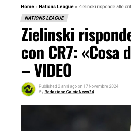
Home
»
Nations League
»
Zielinski risponde alle c
NATIONS LEAGUE
Zielinski risponde
con CR7: «Cosa d
– VIDEO
Published
2 anni ago
on
17 Novembre 2024
By
Redazione CalcioNews24