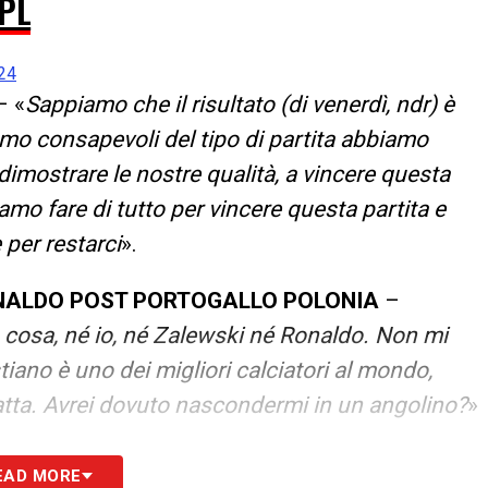
JPL
24
– «
Sappiamo che il risultato (di venerdì, ndr) è
mo consapevoli del tipo di partita abbiamo
a dimostrare le nostre qualità, a vincere questa
amo fare di tutto per vincere questa partita e
e per restarci
».
ONALDO POST PORTOGALLO
POLONIA
–
cosa, né io, né Zalewski né Ronaldo. Non mi
tiano è uno dei migliori calciatori al mondo,
 fatta. Avrei dovuto nascondermi in un angolino?
»
S
EAD MORE