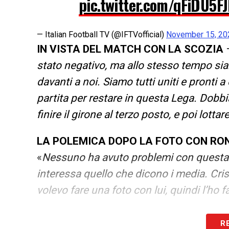
pic.twitter.com/qFiDU5F
— Italian Football TV (@IFTVofficial)
November 15, 20
IN VISTA DEL MATCH CON LA SCOZIA
stato negativo, ma allo stesso tempo sia
davanti a noi. Siamo tutti uniti e pronti 
partita per restare in questa Lega. Dobbi
finire il girone al terzo posto, e poi lottar
LA POLEMICA DOPO LA FOTO CON R
«
Nessuno ha avuto problemi con questa 
interessa quello che dicono i media. Cris
volevo fare una foto con lui, quindi l’ho
LA PLAYLIST DELLE NOSTRE TOP NEW
R