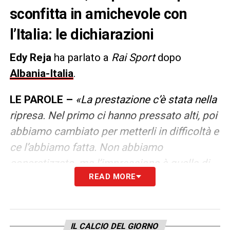
sconfitta in amichevole con
l’Italia: le dichiarazioni
Edy Reja
ha parlato a
Rai Sport
dopo
Albania-Italia
.
LE PAROLE –
«La prestazione c’è stata nella
ripresa. Nel primo ci hanno pressato alti, poi
abbiamo cambiato per metterli in difficoltà e
ce l’abbiamo fatta. Non abbiamo
concretizzato, ma l’impressione è quella di
READ MORE
aver visto una buona gara. Futuro? C’è il
presidente qui, vedremo. L’importante è il
bene dell’Albania».
IL CALCIO DEL GIORNO