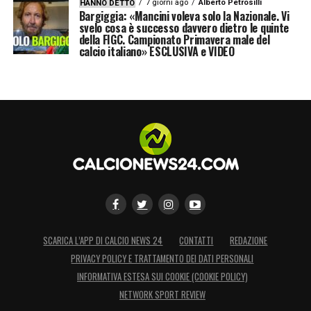
7 giorni ago
Alberto Petrosilli
HANNO DETTO
Bargiggia: «Mancini voleva solo la Nazionale. Vi
svelo cosa è successo davvero dietro le quinte
della FIGC. Campionato Primavera male del
calcio italiano» ESCLUSIVA e VIDEO
SCARICA L’APP DI CALCIO NEWS 24
CONTATTI
REDAZIONE
PRIVACY POLICY E TRATTAMENTO DEI DATI PERSONALI
INFORMATIVA ESTESA SUI COOKIE (COOKIE POLICY)
NETWORK SPORT REVIEW