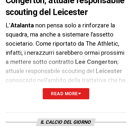
Congerton, attuale responsabile
scouting del Leicester
L’
Atalanta
non pensa solo a rinforzare la
squadra, ma anche a sistemare l’assetto
societario. Come riportato da The Athletic,
infatti, i nerazzurri sarebbero ormai prossimi
a mettere sotto contratto
Lee Congerton
;
attuale responsabile scouting del
Leicester
conosciuto nell’ambito della trattativa che ha
portato
Castagne
in Inghilterra.
READ MORE
Il suo ruolo è ancora da definire, ma arriverà
all’
Atalanta
per rinforzare il reparto dell’area
tecnica nerazzurra. In carriera Congerton ha
IL CALCIO DEL GIORNO
nel suo passato esperienze con
Chelsea
,