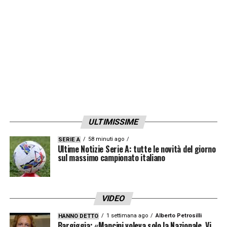
Celtic
Glasgow
,
Amburgo
e
Sunderland
.
LA PLAYLIST DELLE NOSTRE TOP NEWS
ULTIMISSIME
58 minuti ago
SERIE A
Ultime Notizie Serie A: tutte le novità del giorno
sul massimo campionato italiano
VIDEO
1 settimana ago
Alberto Petrosilli
HANNO DETTO
Bargiggia: «Mancini voleva solo la Nazionale. Vi