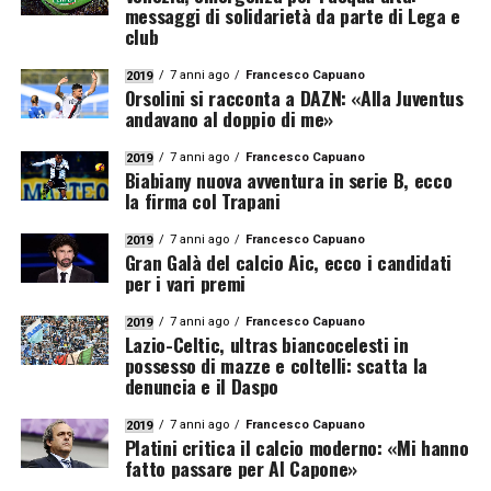
messaggi di solidarietà da parte di Lega e
club
7 anni ago
Francesco Capuano
2019
Orsolini si racconta a DAZN: «Alla Juventus
andavano al doppio di me»
7 anni ago
Francesco Capuano
2019
Biabiany nuova avventura in serie B, ecco
la firma col Trapani
7 anni ago
Francesco Capuano
2019
Gran Galà del calcio Aic, ecco i candidati
per i vari premi
7 anni ago
Francesco Capuano
2019
Lazio-Celtic, ultras biancocelesti in
possesso di mazze e coltelli: scatta la
denuncia e il Daspo
7 anni ago
Francesco Capuano
2019
Platini critica il calcio moderno: «Mi hanno
fatto passare per Al Capone»