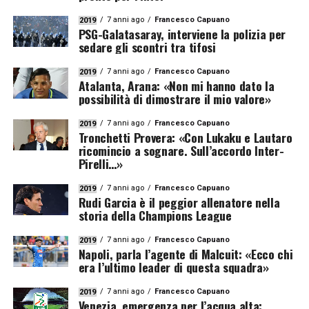
7 anni ago
Francesco Capuano
2019
PSG-Galatasaray, interviene la polizia per
sedare gli scontri tra tifosi
7 anni ago
Francesco Capuano
2019
Atalanta, Arana: «Non mi hanno dato la
possibilità di dimostrare il mio valore»
7 anni ago
Francesco Capuano
2019
Tronchetti Provera: «Con Lukaku e Lautaro
ricomincio a sognare. Sull’accordo Inter-
Pirelli…»
7 anni ago
Francesco Capuano
2019
Rudi Garcia è il peggior allenatore nella
storia della Champions League
7 anni ago
Francesco Capuano
2019
Napoli, parla l’agente di Malcuit: «Ecco chi
era l’ultimo leader di questa squadra»
7 anni ago
Francesco Capuano
2019
Venezia, emergenza per l’acqua alta: