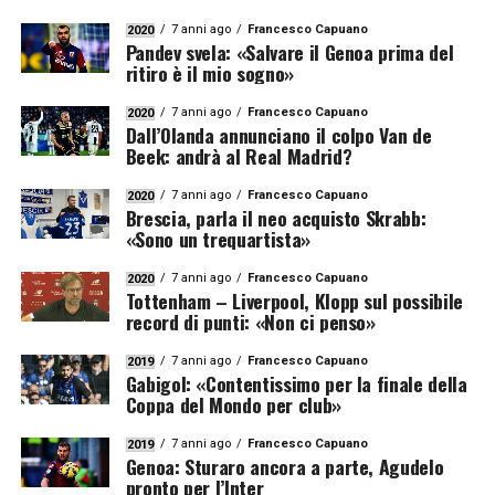
7 anni ago
Francesco Capuano
2020
Pandev svela: «Salvare il Genoa prima del
ritiro è il mio sogno»
7 anni ago
Francesco Capuano
2020
Dall’Olanda annunciano il colpo Van de
Beek: andrà al Real Madrid?
7 anni ago
Francesco Capuano
2020
Brescia, parla il neo acquisto Skrabb:
«Sono un trequartista»
7 anni ago
Francesco Capuano
2020
Tottenham – Liverpool, Klopp sul possibile
record di punti: «Non ci penso»
7 anni ago
Francesco Capuano
2019
Gabigol: «Contentissimo per la finale della
Coppa del Mondo per club»
7 anni ago
Francesco Capuano
2019
Genoa: Sturaro ancora a parte, Agudelo
pronto per l’Inter