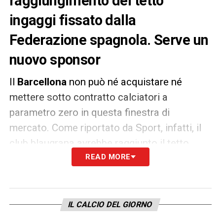
raggiungimento del tetto
ingaggi fissato dalla
Federazione spagnola. Serve un
nuovo sponsor
Il
Barcellona
non può né acquistare né
mettere sotto contratto calciatori a
parametro zero in questa finestra di
mercato. Come riportato da Sport, infatti, il
club blaugrana avrebbe raggiunto il tetto
massimo degli ingaggi imposto dalla
READ MORE
Federazione spagnola e si ritroverebbe
quindi con il calciomercato bloccato.
IL CALCIO DEL GIORNO
La soluzione sarebbe quella di trovare un