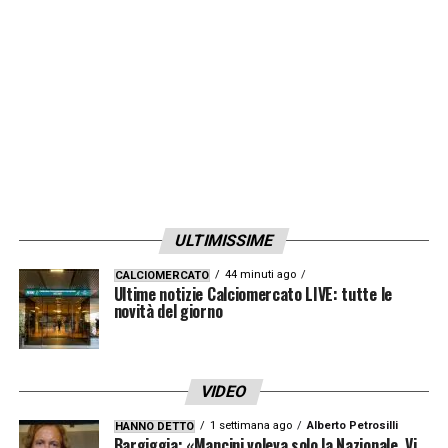
nuovo sponsor che porti liquidità alle casse
che possa ammortizzare i costi degli
stipendi. Difficile, però, trovare un nuovo
investitori in poche settimane.
LA PLAYLIST DELLE NOSTRE TOP NEWS
ULTIMISSIME
44 minuti ago
CALCIOMERCATO
Ultime notizie Calciomercato LIVE: tutte le
novità del giorno
VIDEO
1 settimana ago
Alberto Petrosilli
HANNO DETTO
Bargiggia: «Mancini voleva solo la Nazionale. Vi