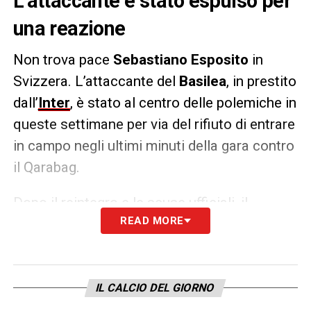
L’attaccante è stato espulso per
una reazione
Non trova pace
Sebastiano Esposito
in
Svizzera. L’attaccante del
Basilea
, in prestito
dall’
Inter
, è stato al centro delle polemiche in
queste settimane per via del rifiuto di entrare
in campo negli ultimi minuti della gara contro
il Qarabag.
Dopo il reintegro e le scuse ufficiali, il
READ MORE
giovane classe 2002 è tornato tra i
convocati ma oggi si è reso protagonista di
un altro spiacevole episodio. Nella partita
contro il
Grasshoper
, Esposito ha reagito a
IL CALCIO DEL GIORNO
un fallo,
andando testa a testa
con il suo