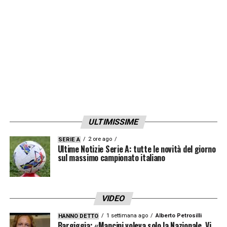
avversario, venendo così
espulso
dal
direttore di gara.
LA PLAYLIST DELLE NOSTRE TOP NEWS
ULTIMISSIME
2 ore ago
SERIE A
Ultime Notizie Serie A: tutte le novità del giorno
sul massimo campionato italiano
VIDEO
1 settimana ago
Alberto Petrosilli
HANNO DETTO
Bargiggia: «Mancini voleva solo la Nazionale. Vi