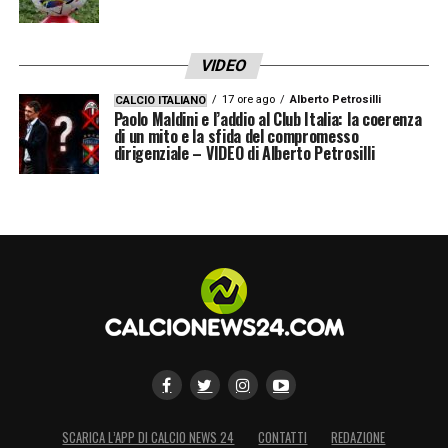
centrocampista, non è Barella. Ci sono delle
situazioni che lo scorso anno funzionavano
VIDEO
bene, quest’anno fanno più fatica».
17 ore ago
Alberto Petrosilli
CALCIO ITALIANO
Paolo Maldini e l’addio al Club Italia: la coerenza
di un mito e la sfida del compromesso
LA PLAYLIST DELLE NOSTRE TOP NEWS
dirigenziale – VIDEO di Alberto Petrosilli
SCARICA L’APP DI CALCIO NEWS 24
CONTATTI
REDAZIONE