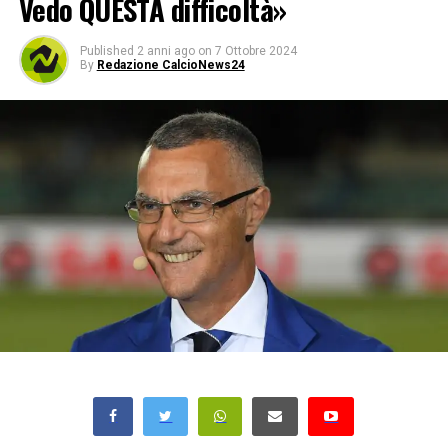
Vedo QUESTA difficoltà»
Published
2 anni ago
on
7 Ottobre 2024
By
Redazione CalcioNews24