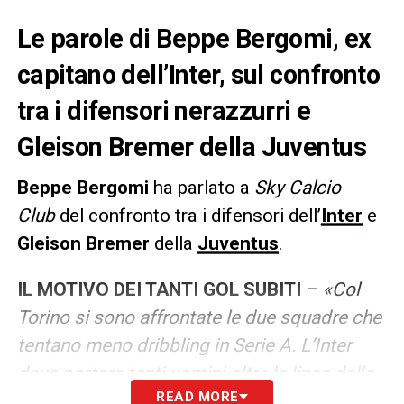
Le parole di Beppe Bergomi, ex
capitano dell’Inter, sul confronto
tra i difensori nerazzurri e
Gleison Bremer della Juventus
Beppe Bergomi
ha parlato a
Sky Calcio
Club
del confronto tra i difensori dell’
Inter
e
Gleison Bremer
della
Juventus
.
IL MOTIVO DEI TANTI GOL SUBITI
–
«Col
Torino si sono affrontate le due squadre che
tentano meno dribbling in Serie A. L’Inter
deve portare tanti uomini oltre la linea della
READ MORE
palla, sviluppare un certo tipo di gioco se