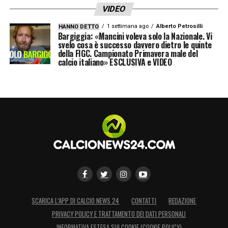
VIDEO
1 settimana ago
Alberto Petrosilli
HANNO DETTO
Bargiggia: «Mancini voleva solo la Nazionale. Vi
svelo cosa è successo davvero dietro le quinte
della FIGC. Campionato Primavera male del
calcio italiano» ESCLUSIVA e VIDEO
SCARICA L’APP DI CALCIO NEWS 24
CONTATTI
REDAZIONE
PRIVACY POLICY E TRATTAMENTO DEI DATI PERSONALI
INFORMATIVA ESTESA SUI COOKIE (COOKIE POLICY)