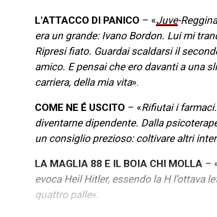
L’ATTACCO DI PANICO
– «
Juve
-Reggina,
era un grande: Ivano Bordon. Lui mi tranqu
Ripresi fiato. Guardai scaldarsi il secon
amico. E pensai che ero davanti a una sl
carriera, della mia vita
».
COME NE É USCITO
– «
Rifiutai i farmac
diventarne dipendente. Dalla psicoterape
un consiglio prezioso: coltivare altri inte
LA MAGLIA 88 E IL BOIA CHI MOLLA
– 
evoca Heil Hitler, essendo la H l’ottava le
quattro palle
».