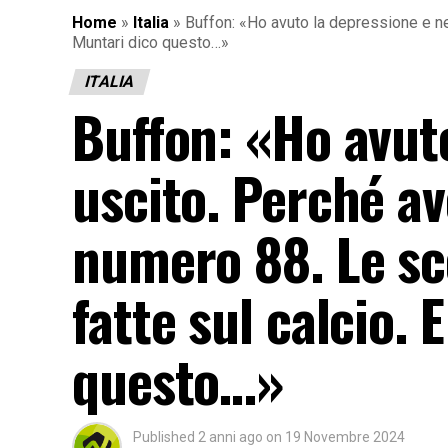
Home
»
Italia
»
Buffon: «Ho avuto la depressione e n
Muntari dico questo…»
ITALIA
Buffon: «Ho avut
uscito. Perché a
numero 88. Le s
fatte sul calcio. 
questo…»
Published
2 anni ago
on
19 Novembre 2024