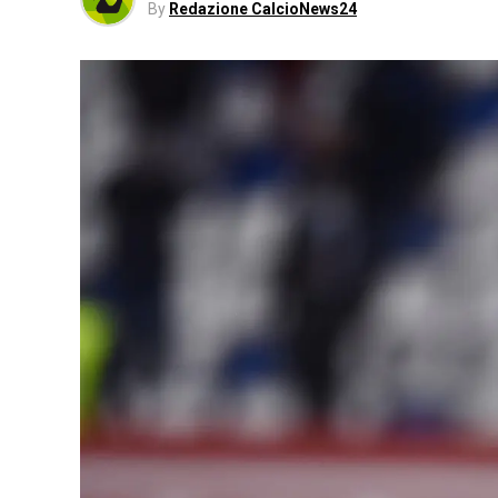
By
Redazione CalcioNews24