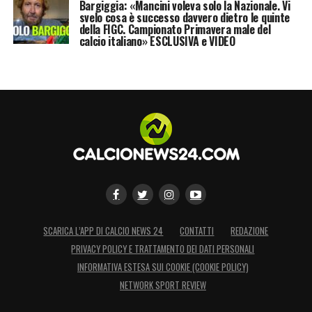
Bargiggia: «Mancini voleva solo la Nazionale. Vi
svelo cosa è successo davvero dietro le quinte
della FIGC. Campionato Primavera male del
calcio italiano» ESCLUSIVA e VIDEO
SCARICA L’APP DI CALCIO NEWS 24
CONTATTI
REDAZIONE
PRIVACY POLICY E TRATTAMENTO DEI DATI PERSONALI
INFORMATIVA ESTESA SUI COOKIE (COOKIE POLICY)
NETWORK SPORT REVIEW