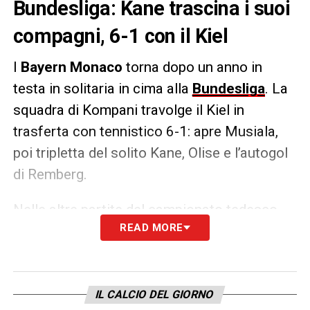
Bundesliga: Kane trascina i suoi
compagni, 6-1 con il Kiel
I
Bayern Monaco
torna dopo un anno in
testa in solitaria in cima alla
Bundesliga
. La
squadra di Kompani travolge il Kiel in
trasferta con tennistico 6-1: apre Musiala,
poi tripletta del solito Kane, Olise e l’autogol
di Remberg.
Nelle altre partite del campionato tedesco
READ MORE
invece si ferma il
Lipsia
,
pareggio senza reti
con l’Union Berlino
mentre torna a vincere il
Leverkusen
: dopo il ko proprio contro il
Lipsia prima della sosta nazionali, arriva il
IL CALCIO DEL GIORNO