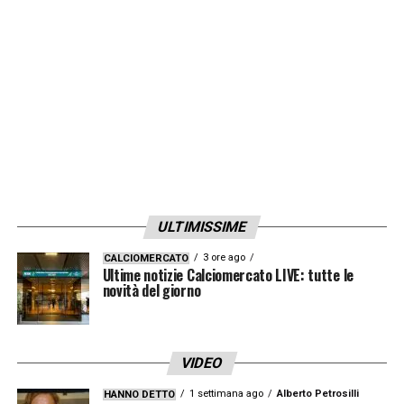
poker delle aspirine di Xabi Alonso contro
l’Hoffenheim
.
LA PLAYLIST DELLE NOSTRE TOP NEWS
ULTIMISSIME
3 ore ago
CALCIOMERCATO
Ultime notizie Calciomercato LIVE: tutte le
novità del giorno
VIDEO
1 settimana ago
Alberto Petrosilli
HANNO DETTO