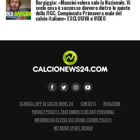
Bargiggia: «Mancini voleva solo la Nazionale. Vi
svelo cosa è successo davvero dietro le quinte
della FIGC. Campionato Primavera male del
calcio italiano» ESCLUSIVA e VIDEO
SCARICA L’APP DI CALCIO NEWS 24
CONTATTI
REDAZIONE
PRIVACY POLICY E TRATTAMENTO DEI DATI PERSONALI
INFORMATIVA ESTESA SUI COOKIE (COOKIE POLICY)
NETWORK SPORT REVIEW