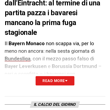
dall’Eintracht: al termine di una
partita pazza i bavaresi
mancano la prima fuga
stagionale
Il
Bayern Monaco
non scappa via, per lo
meno non ancora: nella sesta giornata di
Bundesliga
, con il mezzo passo falso di
Bayer Leverkusen
e
Borussia Dortmund
–
pari e sconfitta – i bavaresi non
capitalizzano contro
READ MORE
l’Eintracht che li
blocca sul 3-3
.
Inizia meglio la squadra di
Kompany
che
IL CALCIO DEL GIORNO
passa in vantaggio con l’ex Napoli
Kim
, ma