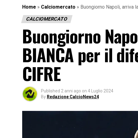
Home
»
Calciomercato
»
Buongiorno Napoli, arriva 
CALCIOMERCATO
Buongiorno Napol
BIANCA per il dif
CIFRE
Published
2 anni ago
on
4 Luglio 2024
By
Redazione CalcioNews24