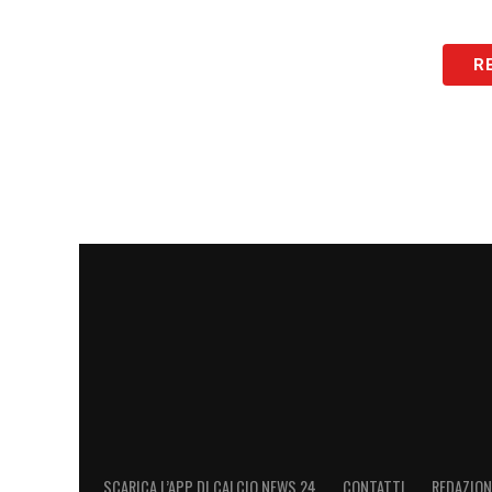
R
SCARICA L’APP DI CALCIO NEWS 24
CONTATTI
REDAZION