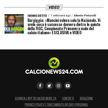
VIDEO
1 settimana ago
Alberto Petrosilli
HANNO DETTO
Bargiggia: «Mancini voleva solo la Nazionale. Vi
svelo cosa è successo davvero dietro le quinte
della FIGC. Campionato Primavera male del
calcio italiano» ESCLUSIVA e VIDEO
SCARICA L’APP DI CALCIO NEWS 24
CONTATTI
REDAZIONE
PRIVACY POLICY E TRATTAMENTO DEI DATI PERSONALI