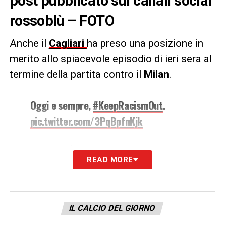
post pubblicato sui canali social
rossoblù – FOTO
Anche il
Cagliari
ha preso una posizione in
merito allo spiacevole episodio di ieri sera al
termine della partita contro il
Milan
.
Oggi e sempre,
#KeepRacismOut
.
pic.twitter.com/3PqBpfnKjk
— Cagliari Calcio (@CagliariCalcio)
March 20, 2022
READ MORE
LA PLAYLIST DELLE NOSTRE TOP NEWS
IL CALCIO DEL GIORNO