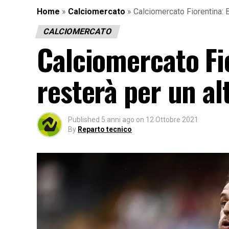
Home
»
Calciomercato
»
Calciomercato Fiorentina: 
CALCIOMERCATO
Calciomercato Fi
resterà per un al
Published
5 anni ago
on
12 Ottobre 2021
By
Reparto tecnico