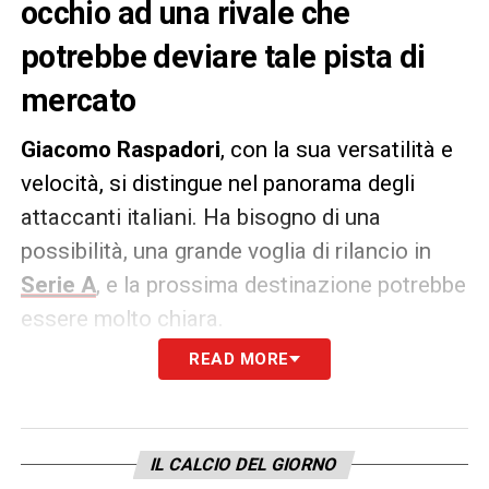
occhio ad una rivale che
potrebbe deviare tale pista di
mercato
Giacomo Raspadori
, con la sua versatilità e
velocità, si distingue nel panorama degli
attaccanti italiani. Ha bisogno di una
possibilità, una grande voglia di rilancio in
Serie A
, e la prossima destinazione potrebbe
essere molto chiara.
READ MORE
Secondo quanto riportato dalla
Gazzetta
dello Sport,
il suo talento ha attirato
l’interesse di club come Inter e
Juve
, che
IL CALCIO DEL GIORNO
hanno avviato le prime trattative per