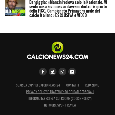
Bargiggia: «Mancini voleva solo la Nazionale. Vi
svelo cosa è successo davvero dietro le quinte
della FIGC. Campionato Primavera male del
calcio italiano» ESCLUSIVA e VIDEO
SCARICA L’APP DI CALCIO NEWS 24
CONTATTI
REDAZIONE
PRIVACY POLICY E TRATTAMENTO DEI DATI PERSONALI
INFORMATIVA ESTESA SUI COOKIE (COOKIE POLICY)
NETWORK SPORT REVIEW