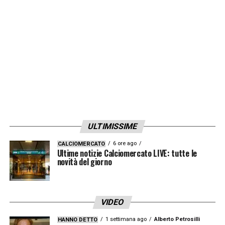
assicurarsi il suo ingaggio. Staremo a vedere
come si evolverà la situazione.
LA PLAYLIST DELLE NOSTRE TOP NEWS
ULTIMISSIME
6 ore ago
CALCIOMERCATO
Ultime notizie Calciomercato LIVE: tutte le
novità del giorno
VIDEO
1 settimana ago
Alberto Petrosilli
HANNO DETTO