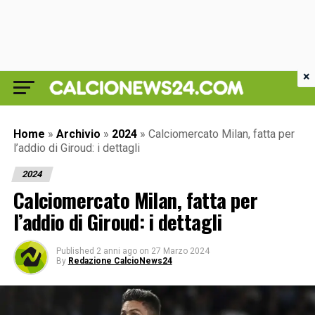
×
Home
»
Archivio
»
2024
»
Calciomercato Milan, fatta per
l’addio di Giroud: i dettagli
2024
Calciomercato Milan, fatta per
l’addio di Giroud: i dettagli
Published
2 anni ago
on
27 Marzo 2024
By
Redazione CalcioNews24