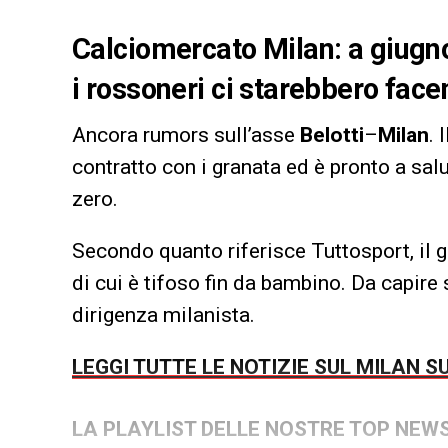
Calciomercato Milan: a giugno 
i rossoneri ci starebbero face
Ancora rumors sull’asse
Belotti
–
Milan
. 
contratto con i granata ed è pronto a sal
zero.
Secondo quanto riferisce Tuttosport, il 
di cui è tifoso fin da bambino. Da capire 
dirigenza milanista.
LEGGI TUTTE LE NOTIZIE SUL MILAN S
LA PLAYLIST DELLE NOSTRE TOP NEW