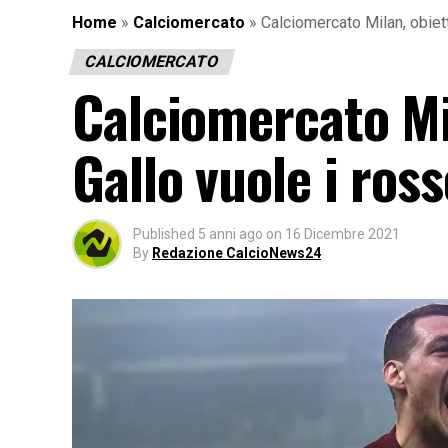
Home
»
Calciomercato
»
Calciomercato Milan, obietti
CALCIOMERCATO
Calciomercato Mil
Gallo vuole i ros
Published
5 anni ago
on
16 Dicembre 2021
By
Redazione CalcioNews24