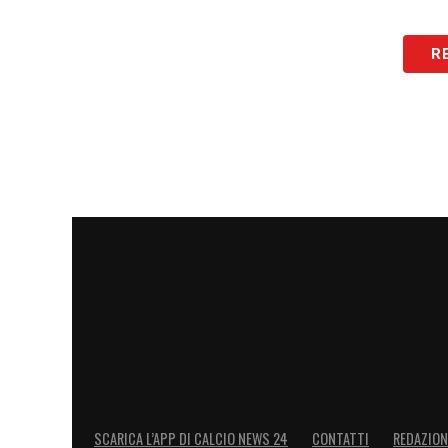
R
SCARICA L’APP DI CALCIO NEWS 24
CONTATTI
REDAZION