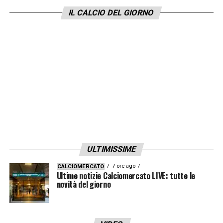
IL CALCIO DEL GIORNO
che cambierà al ritorno può essere una
variabile destinata a incidere, perché
rimescolando le partite potrebbero
verificarsi situazioni particolari».
LA PLAYLIST DELLE NOSTRE TOP NEWS
ULTIMISSIME
7 ore ago
CALCIOMERCATO
Ultime notizie Calciomercato LIVE: tutte le
novità del giorno