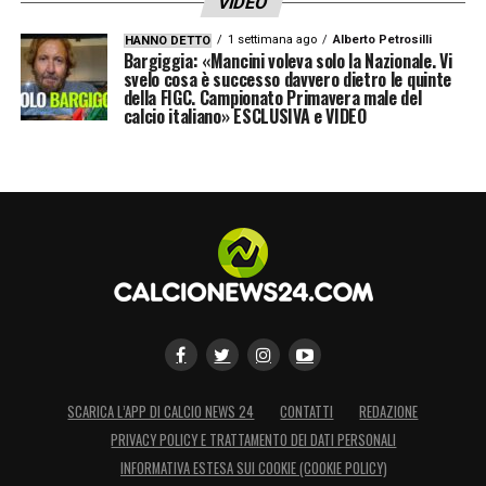
VIDEO
1 settimana ago
Alberto Petrosilli
HANNO DETTO
Bargiggia: «Mancini voleva solo la Nazionale. Vi
svelo cosa è successo davvero dietro le quinte
della FIGC. Campionato Primavera male del
calcio italiano» ESCLUSIVA e VIDEO
SCARICA L’APP DI CALCIO NEWS 24
CONTATTI
REDAZIONE
PRIVACY POLICY E TRATTAMENTO DEI DATI PERSONALI
INFORMATIVA ESTESA SUI COOKIE (COOKIE POLICY)