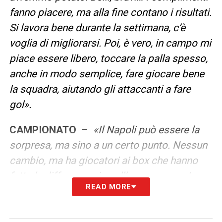
fanno piacere, ma alla fine contano i risultati.
Si lavora bene durante la settimana, c’è
voglia di migliorarsi. Poi, è vero, in campo mi
piace essere libero, toccare la palla spesso,
anche in modo semplice, fare giocare bene
la squadra, aiutando gli attaccanti a fare
gol».
CAMPIONATO
–
«Il Napoli può essere la
sorpresa, ma sino a un certo punto. Nessun
cambio, ma ha giocatori ai box che hanno
fatto la differenza sino all’anno scorso. Loro
READ MORE
sono avvantaggiati. Ma la rosa è comunque
fortissima. E pure nella “zona rossa” regna
l’equilibrio. Semmai la novità del calendario