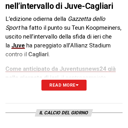
nell’intervallo di Juve-Cagliari
L’edizione odierna della
Gazzetta dello
Sport
ha fatto il punto su Teun Koopmeiners,
uscito nell’intervallo della sfida di ieri che
la
Juve
ha pareggiato all’Allianz Stadium
contro il
Cagliari
.
Come anticipato da Juventusnews24 già
nella giornata di ieri
, il centrocampista
READ MORE
olandese è stato richiamato in panchina per
un problema al costato dopo una botta presa
a Lipsia. Nella giornata di oggi farà gli esami
per comprendere meglio il problema.
IL CALCIO DEL GIORNO